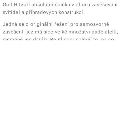
GmbH tvoří absolutní špičku v oboru zavěšování
svítidel a příhradových konstrukcí.
Jedná se o originální řešení pro samosvorné
zavěšení, jež má sice velké množství padělatelů,
nicméně jen držáky Reutlinger splňují to, na co
jsou normou TÜV a DGUV, dříve BGV C1,
homologovány.
Katalog typ 10,12-EN
Katalog typ
25,30,50,66,80-EN